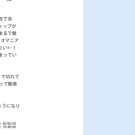
性であ
ィップが
まるで無
ィオマニア
い+-１
まってい
ｚで切れて
って聴感
ようになり