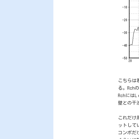
こちらは
る。Rc
Rchには
壁との干
これだけ
ットして
コンポだ