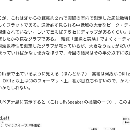
くが、これはSPからの距離約２ｍで実際の室内で測定した周波数特
しくフラットである。通常必ず見られる中低域の大きなピーク・デ
観測されていない。しいて言えば７５Hzにディップがあるくらい。
定したかの様なグラフである。 雑誌「無線と実験」でよくオーデ
周波数特性を測定したグラフが載っているが、大きなうねりがだいた
収まっていればかなり優秀なほうで、今回の結果はその半分以下に収
０Hzまで出ているように見える（ほんとか？） 高域は何故か９KH
１０KHｚ以上はCDのフォーマット上、粗が目立ちやすいので、かえ
いかもしれない。
ペアナ風に表示すると（これもMySpeakerの機能の一つ）、この