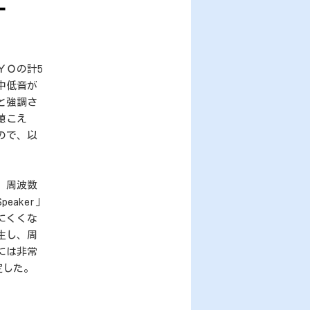
−
ＹＯの計5
中低音が
と強調さ
聴こえ
ので、以
。周波数
aker」
にくくな
生し、周
には非常
定した。