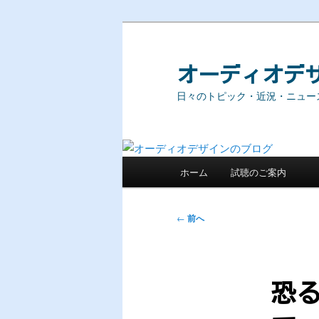
メ
イ
ン
オーディオデ
コ
日々のトピック・近況・ニュー
ン
テ
ン
ツ
メ
へ
ホーム
試聴のご案内
イ
移
ン
動
メ
投
←
前へ
ニ
稿
ュ
ナ
ー
ビ
ゲ
恐
ー