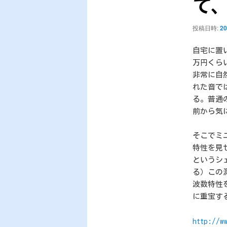
シ
て
ョ
ン
投稿日時:
2
自宅に置
万円くら
非常に自
れた音で
る。普通
前から気
そこでミ
特性を見せ
というシ
る）この
波数特性
に重宝す
http://w