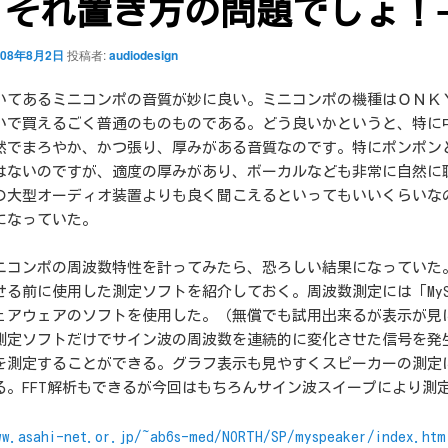
、それ置き方の問題でしょ！
008年8月2日
投稿者:
audiodesign
いてあるミニコンポの音質が妙に良い。ミニコンポの機種はＯＮＫ
いで買えるごく普通のものものである。どう良いかというと、特に
然でまろやか、かつ張り、厚みがある音質なのです。特にポンポン
はないのですが、適度の厚みがあり、ボーカルなども非常に自然に
の大型オーディオ装置よりも良く聞こえるといってもいいくらいな
になっていた。
ニコンポの周波数特性を計ってみたら、恐ろしい結果になっていた
る前に使用した測定ソフトを紹介しておく。周波数測定には「MySpe
ェアウェアのソフトを使用した。（無償でも試用出来るが表示が見
測定ソフトだけでサイン波の周波数を連続的に変化させた信号を発
を測定することができる。グラフ表示も見やすくスピーカーの測定
る。FFT解析もできるが今回はもちろんサイン波スイープにより測
ww.asahi-net.or.jp/~ab6s-med/NORTH/SP/myspeaker/index.htm