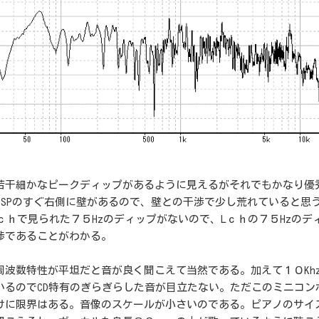
若干細かなピークディップがあるように見えるがそれでもかなり優
hのSPのすぐ右側に壁があるので、壁との干渉で少し荒れていると思
Lｃｈで見られた７５Hzのディップがないので、Lｃｈの７５Hzのデ
渉であることがわかる。
周波数特性が平坦だと音が良く聞こえて当然である。加えて１０Kh
いるのでCD特有のぎらぎらした音が目立たない。ただこのミニコン
けに限界はある。音像のスケールが小さいのである。ピアノのサイ