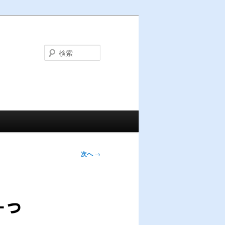
検
索
次へ
→
−っ