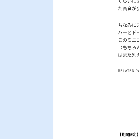
くらいに
た高音が
ちなみに
ハーとド
このミニ
（もちろ
はまた別
RELATED P
【期間限定