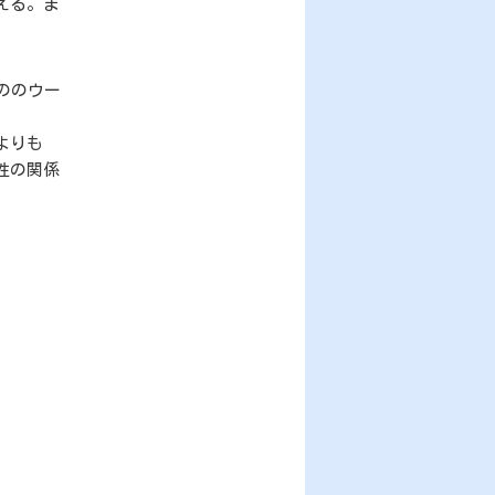
える。ま
いののウー
よりも
性の関係