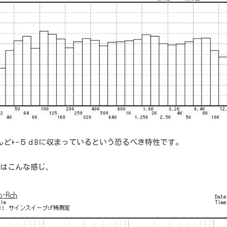
んど+-５ｄBに収まっているという恐るべき特性です。
ｈはこんな感じ、