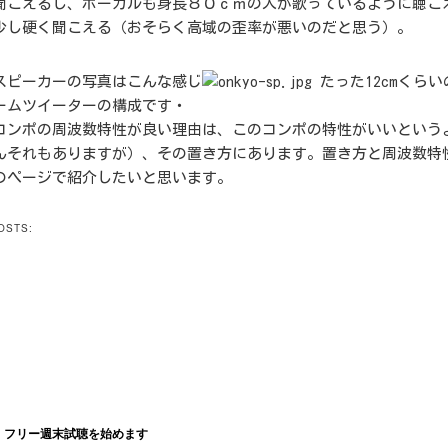
聞こえるし、ボーカルも身長８０ｃｍの人が歌っているように聴こ
少し硬く聞こえる（おそらく高域の歪率が悪いのだと思う）。
スピーカーの写真はこんな感じ
たった12cmくら
ームツイーターの構成です・
コンポの周波数特性が良い理由は、このコンポの特性がいいという
んそれもありますが）、その置き方にあります。置き方と周波数特
のページで紹介したいと思います。
OSTS:
】フリー週末試聴を始めます