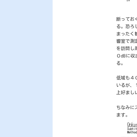
断ってお
る。恐ろ
まったく
響室で測
を訪問し
０dBに
る。
低域も４
いるが、
上好まし
ちなみにス
ます。