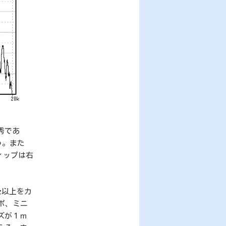
秀であ
う。また
ィップは右
z以上をカ
ポ、ミニ
ズが１ｍ