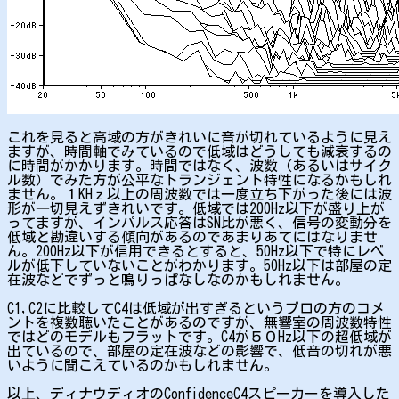
これを見ると高域の方がきれいに音が切れているように見え
ますが、時間軸でみているので低域はどうしても減衰するの
に時間がかかります。時間ではなく、波数（あるいはサイク
ル数）でみた方が公平なトランジェント特性になるかもしれ
ません。１KHｚ以上の周波数では一度立ち下がった後には波
形が一切見えずきれいです。低域では200Hz以下が盛り上が
ってますが、インパルス応答はSN比が悪く、信号の変動分を
低域と勘違いする傾向があるのであまりあてにはなりませ
ん。200Hz以下が信用できるとすると、50Hz以下で特にレベ
ルが低下していないことがわかります。50Hz以下は部屋の定
在波などでずっと鳴りっぱなしなのかもしれません。
C1,C2に比較してC4は低域が出すぎるというプロの方のコメ
ントを複数聴いたことがあるのですが、無響室の周波数特性
ではどのモデルもフラットです。C4が５０Hz以下の超低域が
出ているので、部屋の定在波などの影響で、低音の切れが悪
いように聞こえているのかもしれません。
以上、ディナウディオのConfidenceC4スピーカーを導入した