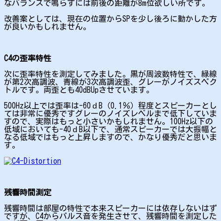
なバランスで鳴らすには前後の距離が8m位欲しい所です。
改善案としては、現在の位置からSPを少し後ろに動かした方
が良いかもしれません。
C4の歪率特性
次に歪率特性を測定してみました。黒が周波数特性で、緑線
が第2次高調波、青線が3次高調波歪、グレーがノイズスペク
トルです。両歪とも40dBUpさせています。
500Hz以上では歪率は-60ｄB（0.1％）程度とスピーカーとし
ては非常に優秀ですグレーのノイズレベルまで低下していま
すので、実際はもっと小さいかもしれません。100Hz以下の
低域においても-40ｄB以下で、通常スピーカーでは大振幅と
なる低域ではもっと上昇しますので、かなり優秀だと思いま
す。
残響時間測定
残響時間は部屋の特性で本来スピーカーには依存しないはず
ですが、C4からパルス音を発生させて、残響時間を測定した