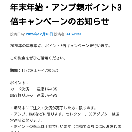
ゲ
年末年始・アンプ類ポイント3
ー
シ
倍キャンペーンのお知らせ
ョ
ン
投稿日時:
2025年12月18日
投稿者:
ADwriter
2025年の年末年始、ポイント3倍キャンペーンを行います。
この機会をぜひご活用ください。
期間
：12/20(土)～1/20(火)
ポイント
：
カード決済 通常1%–>3%
銀行振り込み 通常3%–>9%
・期間中にご注文・決済が完了した方に限ります。
・アンプ、DACなどに限ります。セレクター、DCアダプターは通
常通りとなります。
・ポイントの修正は手動で行います（自動で直ちには反映されま