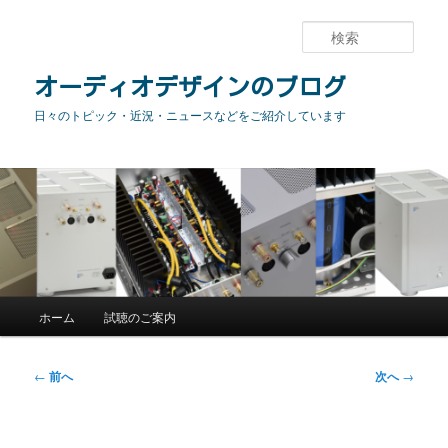
メ
イ
検
ン
索
コ
オーディオデザインのブログ
ン
日々のトピック・近況・ニュースなどをご紹介しています
テ
ン
ツ
へ
移
動
メ
ホーム
試聴のご案内
イ
ン
メ
投
←
前へ
次へ
→
ニ
稿
ュ
ナ
ー
ビ