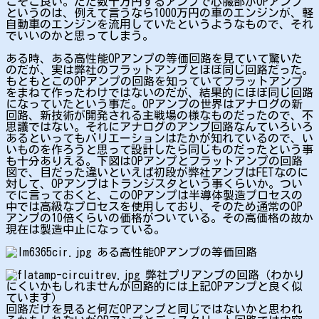
こそこ良い。ただ数十万円するアンプで心臓部がOPアンプ
というのは、例えて言うなら1000万円の車のエンジンが、軽
自動車のエンジンを流用していたというようなもので、それ
でいいのかと思ってしまう。
ある時、ある高性能OPアンプの等価回路を見ていて驚いた
のだが、実は弊社のフラットアンプとほぼ同じ回路だった。
もともとこのOPアンプの回路を知っていてフラットアンプ
をまねて作ったわけではないのだが、結果的にほぼ同じ回路
になっていたという事だ。OPアンプの世界はアナログの新
回路、新技術が開発される主戦場の様なものだったので、不
思議ではない。それにアナログのアンプ回路なんていろいろ
あるといってもバリエーションはたかが知れているので、い
いものを作ろうと思って設計したら同じものだったという事
も十分ありえる。下図はOPアンプとフラットアンプの回路
図で、目だった違いといえば初段が弊社アンプはFETなのに
対して、OPアンプはトランジスタという事くらいか。つい
でに言っておくと、このOPアンプは半導体製造プロセスの
中では高級なプロセスを使用しており、そのため通常のOP
アンプの10倍くらいの価格がついている。その高価格の故か
現在は製造中止になっている。
ある高性能OPアンプの等価回路
弊社プリアンプの回路（わかり
にくいかもしれませんが回路的には上記OPアンプと良く似
ています）
回路だけを見ると何だOPアンプと同じではないかと思われ