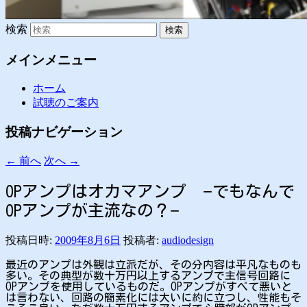
検索
メインメニュー
ホーム
試聴のご案内
投稿ナビゲーション
←
前へ
次へ
→
OPアンプはオカマアンプ −でもなんで
OPアンプが主流なの？−
投稿日時:
2009年8月6日
投稿者:
audiodesign
最近のアンプは外観は立派だが、その分内容は平凡なものも
多い。その典型が数十万円以上するアンプで主信号回路に
OPアンプを使用しているものだ。OPアンプがすべて悪いと
は言わない、回路の簡素化には大いに約に立つし、性能もそ