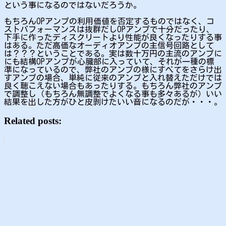
という事になるのではないだろうか。
もちろんOPアンプの利用価値を否定するものではなく、コ
ストパフォーマンスは抜群だしOPアンプで十分だったり、
下手に作ったディスクリートより性能が良くなったりする事
はある。ただ高価なオーディオアンプの主信号回路として
は？？？ということである。実は数十万円の主流のアンプに
にも結構OPアンプが心臓部に入っていて、それが一種の標
準になっているので、弊社のアンプの様にすべてをさらけ出
すアンプの場合、単純に従来のアンプと入れ替えただけでは
良く聴こえない場合もあったりする。もちろん弊社のアンプ
で調整し（もちろん無調整でよくなる事も多々あるが）いい
結果を出した方がひと皮剥けたいい音になるのだが・・・。
Related posts: