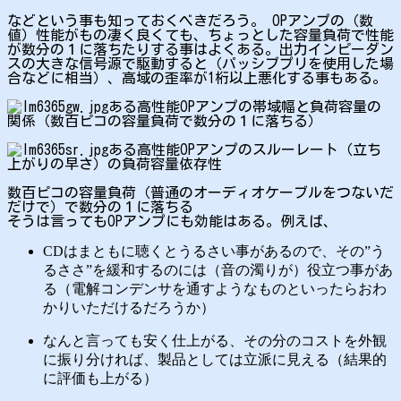
などという事も知っておくべきだろう。 OPアンプの（数
値）性能がもの凄く良くても、ちょっとした容量負荷で性能
が数分の１に落ちたりする事はよくある。出力インピーダン
スの大きな信号源で駆動すると（パッシブプリを使用した場
合などに相当）、高域の歪率が1桁以上悪化する事もある。
ある高性能OPアンプの帯域幅と負荷容量の
関係（数百ピコの容量負荷で数分の１に落ちる）
ある高性能OPアンプのスルーレート（立ち
上がりの早さ）の負荷容量依存性
数百ピコの容量負荷（普通のオーディオケーブルをつないだ
だけで）で数分の１に落ちる
そうは言ってもOPアンプにも効能はある。例えば、
CDはまともに聴くとうるさい事があるので、その”う
るささ”を緩和するのには（音の濁りが）役立つ事があ
る（電解コンデンサを通すようなものといったらおわ
かりいただけるだろうか）
なんと言っても安く仕上がる、その分のコストを外観
に振り分ければ、製品としては立派に見える（結果的
に評価も上がる）