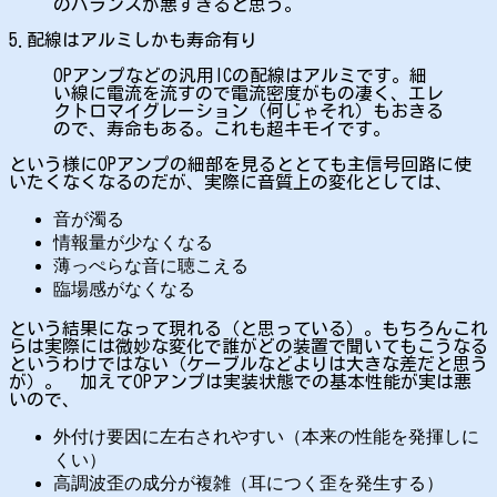
のバランスが悪すぎると思う。
5.配線はアルミしかも寿命有り
OPアンプなどの汎用ICの配線はアルミです。細
い線に電流を流すので電流密度がもの凄く、エレ
クトロマイグレーション（何じゃそれ）もおきる
ので、寿命もある。これも超キモイです。
という様にOPアンプの細部を見るととても主信号回路に使
いたくなくなるのだが、実際に音質上の変化としては、
音が濁る
情報量が少なくなる
薄っぺらな音に聴こえる
臨場感がなくなる
という結果になって現れる（と思っている）。もちろんこれ
らは実際には微妙な変化で誰がどの装置で聞いてもこうなる
というわけではない（ケーブルなどよりは大きな差だと思う
が）。 加えてOPアンプは実装状態での基本性能が実は悪
いので、
外付け要因に左右されやすい（本来の性能を発揮しに
くい）
高調波歪の成分が複雑（耳につく歪を発生する）