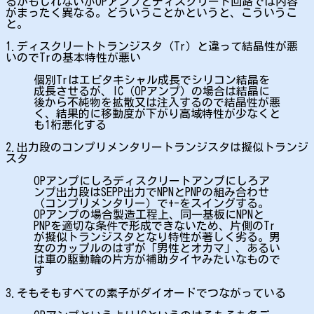
るかもしれないがOPアンプとディスクリート回路では内容
がまったく異なる。どういうことかというと、こういうこ
と。
1.ディスクリートトランジスタ（Tr）と違って結晶性が悪
いのでTrの基本特性が悪い
個別Trはエピタキシャル成長でシリコン結晶を
成長させるが、IC（OPアンプ）の場合は結晶に
後から不純物を拡散又は注入するので結晶性が悪
く、結果的に移動度が下がり高域特性が少なくと
も1桁悪化する
2.出力段のコンプリメンタリートランジスタは擬似トランジ
スタ
OPアンプにしろディスクリートアンプにしろア
ンプ出力段はSEPP出力でNPNとPNPの組み合わせ
（コンプリメンタリー）で+-をスイングする。
OPアンプの場合製造工程上、同一基板にNPNと
PNPを適切な条件で形成できないため、片側のTr
が擬似トランジスタとなり特性が著しく劣る。男
女のカップルのはずが「男性とオカマ」、あるい
は車の駆動輪の片方が補助タイヤみたいなもので
す
3.そもそもすべての素子がダイオードでつながっている