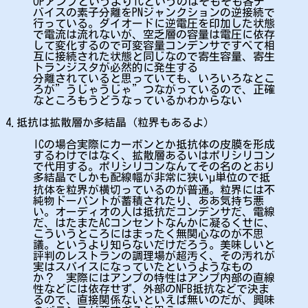
OPアンプというよりICというのはそもそも各デ
バイスの素子分離をPNジャンクションの逆接続で
行っている。ダイオードに逆電圧を印加した状態
で電流は流れないが、空乏層の容量は電圧に依存
して変化するので可変容量コンデンサですべて相
互に接続された状態と同じなので寄生容量、寄生
トランジスタが必然的に発生する
分離されていると思っていても、いろいろなとこ
ろが”うじゃうじゃ”つながっているので、正確
なところもうどうなっているかわからない
4.抵抗は拡散層か多結晶（粒界もあるよ）
ICの場合実際にカーボンとか抵抗体の皮膜を形成
するわけではなく、拡散層あるいはポリシリコン
で代用する。ポリシリコンなんてその名のとおり
多結晶でしかも配線幅が非常に狭いμ単位ので抵
抗体を粒界が横切っているのが普通。粒界には不
純物ドーパントが蓄積されたり、ああ気持ち悪
い。オーディオの人は抵抗だコンデンサだ、電線
だ、はたまたACコンセントなんかに凝るくせに、
こういうところにはまったく無関心なのが不思
議。というより知らないだけだろう。美味しいと
評判のレストランの調理場が超汚く、その汚れが
実はスパイスになっていたというようなもの
か？ 実際にはアンプの特性はアンプ内部の直線
性などには依存せず、外部のNFB抵抗などで決ま
るので、直接関係ないといえば無いのだが、興味