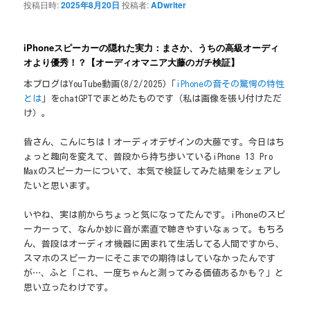
投稿日時:
2025年8月20日
投稿者:
ADwriter
iPhoneスピーカーの隠れた実力：まさか、うちの高級オーディ
オより優秀！？【オーディオマニア大藤のガチ検証】
本ブログはYouTube動画(8/2/2025)「
iPhoneの音その驚愕の特性
とは
」をchatGPTでまとめたものです（私は画像を張り付けただ
け）。
皆さん、こんにちは！オーディオデザインの大藤です。今日はち
ょっと趣向を変えて、普段から持ち歩いているiPhone 13 Pro
Maxのスピーカーについて、本気で検証してみた結果をシェアし
たいと思います。
いやね、実は前からちょっと気になってたんです。iPhoneのスピ
ーカーって、なんか妙に音が素直で聴きやすいなぁって。もちろ
ん、普段はオーディオ機器に囲まれて生活してる人間ですから、
スマホのスピーカーにそこまでの期待はしていなかったんです
が…、ふと「これ、一度ちゃんと測ってみる価値あるかも？」と
思い立ったわけです。