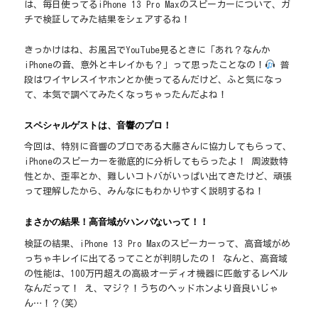
は、毎日使ってるiPhone 13 Pro Maxのスピーカーについて、ガ
チで検証してみた結果をシェアするね！
きっかけはね、お風呂でYouTube見るときに「あれ？なんか
iPhoneの音、意外とキレイかも？」って思ったことなの！
普
段はワイヤレスイヤホンとか使ってるんだけど、ふと気になっ
て、本気で調べてみたくなっちゃったんだよね！
スペシャルゲストは、音響のプロ！
今回は、特別に音響のプロである大藤さんに協力してもらって、
iPhoneのスピーカーを徹底的に分析してもらったよ！ 周波数特
性とか、歪率とか、難しいコトバがいっぱい出てきたけど、頑張
って理解したから、みんなにもわかりやすく説明するね！
まさかの結果！高音域がハンパないって！！
検証の結果、iPhone 13 Pro Maxのスピーカーって、高音域がめ
っちゃキレイに出てるってことが判明したの！ なんと、高音域
の性能は、100万円超えの高級オーディオ機器に匹敵するレベル
なんだって！ え、マジ？！うちのヘッドホンより音良いじゃ
ん…！？(笑)