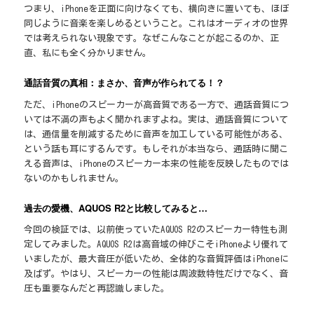
つまり、iPhoneを正面に向けなくても、横向きに置いても、ほぼ
同じように音楽を楽しめるということ。これはオーディオの世界
では考えられない現象です。なぜこんなことが起こるのか、正
直、私にも全く分かりません。
通話音質の真相：まさか、音声が作られてる！？
ただ、iPhoneのスピーカーが高音質である一方で、通話音質につ
いては不満の声もよく聞かれますよね。実は、通話音質について
は、通信量を削減するために音声を加工している可能性がある、
という話も耳にするんです。もしそれが本当なら、通話時に聞こ
える音声は、iPhoneのスピーカー本来の性能を反映したものでは
ないのかもしれません。
過去の愛機、AQUOS R2と比較してみると…
今回の検証では、以前使っていたAQUOS R2のスピーカー特性も測
定してみました。AQUOS R2は高音域の伸びこそiPhoneより優れて
いましたが、最大音圧が低いため、全体的な音質評価はiPhoneに
及ばず。やはり、スピーカーの性能は周波数特性だけでなく、音
圧も重要なんだと再認識しました。