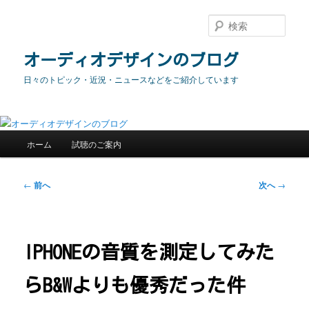
メ
イ
検
ン
索
コ
オーディオデザインのブログ
ン
日々のトピック・近況・ニュースなどをご紹介しています
テ
ン
ツ
へ
メ
移
ホーム
試聴のご案内
イ
動
ン
メ
投
←
前へ
次へ
→
ニ
稿
ュ
ナ
ー
ビ
ゲ
IPHONEの音質を測定してみた
ー
シ
らB&Wよりも優秀だった件
ョ
ン