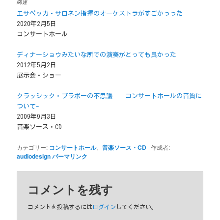
関連
み
中…
エサペッカ・サロネン指揮のオーケストラがすごかっった
2020年2月5日
コンサートホール
ディナーショウみたいな所での演奏がとっても良かった
2012年5月2日
展示会・ショー
クラッシック・ブラボーの不思議 －コンサートホールの音質に
ついて-
2009年9月3日
音楽ソース・CD
カテゴリー:
コンサートホール
、
音楽ソース・CD
作成者:
audiodesign
パーマリンク
コメントを残す
コメントを投稿するには
ログイン
してください。