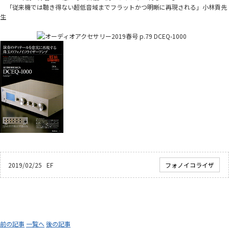
「従来機では聴き得ない超低音域までフラットかつ明晰に再現される」小林貢先
生
2019/02/25 EF
フォノイコライザ
前の記事
一覧へ
後の記事