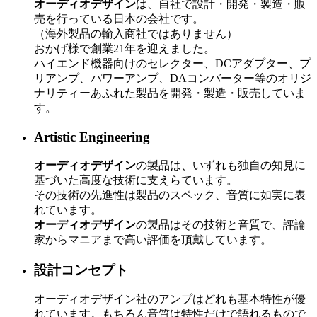
オーディオデザイン
は、自社で設計・開発・製造・販
売を行っている日本の会社です。
（海外製品の輸入商社ではありません）
おかげ様で創業21年を迎えました。
ハイエンド機器向けのセレクター、DCアダプター、プ
リアンプ、パワーアンプ、DAコンバーター等のオリジ
ナリティーあふれた製品を開発・製造・販売していま
す。
Artistic Engineering
オーディオデザイン
の製品は、いずれも独自の知見に
基づいた高度な技術に支えらています。
その技術の先進性は製品のスペック、音質に如実に表
れています。
オーディオデザイン
の製品はその技術と音質で、評論
家からマニアまで高い評価を頂戴しています。
設計コンセプト
オーディオデザイン社のアンプはどれも基本特性が優
れています。もちろん音質は特性だけで語れるもので