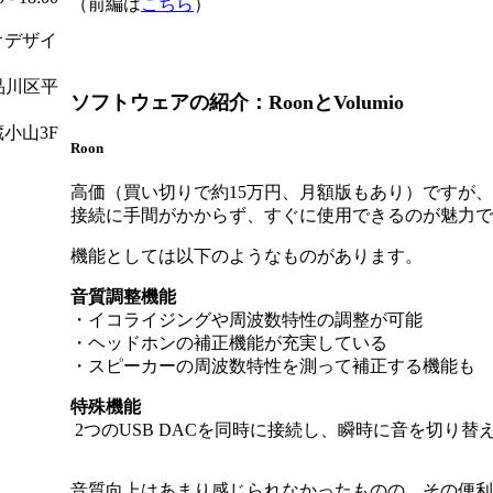
（前編は
こちら
）
オデザイ
都品川区平
ソフトウェアの紹介：RoonとVolumio
小山3F
Roon
高価（買い切りで約15万円、月額版もあり）ですが
接続に手間がかからず、すぐに使用できるのが魅力で
機能としては以下のようなものがあります。
音質調整機能
・イコライジングや周波数特性の調整が可能
・ヘッドホンの補正機能が充実している
・スピーカーの周波数特性を測って補正する機能も
特殊機能
2つのUSB DACを同時に接続し、瞬時に音を切り替
音質向上はあまり感じられなかったものの、その便利