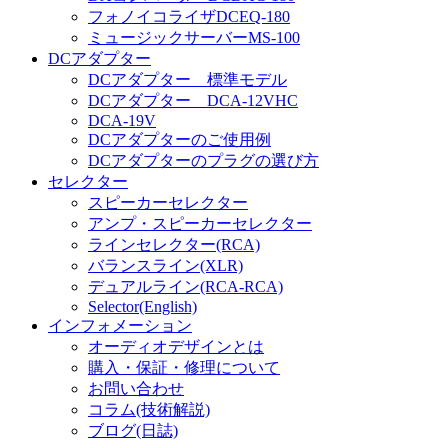
フォノイコライザDCEQ-180
ミュージックサーバーMS-100
DCアダプター
DCアダプター 標準モデル
DCアダプター DCA-12VHC
DCA-19V
DCアダプターのご使用例
DCアダプターのプラグの選び方
セレクター
スピーカーセレクター
アンプ・スピーカーセレクター
ラインセレクター(RCA)
バランスライン(XLR)
デュアルライン(RCA-RCA)
Selector(English)
インフォメーション
オーディオデザインとは
購入・保証・修理について
お問い合わせ
コラム(技術解説)
ブログ(日誌)