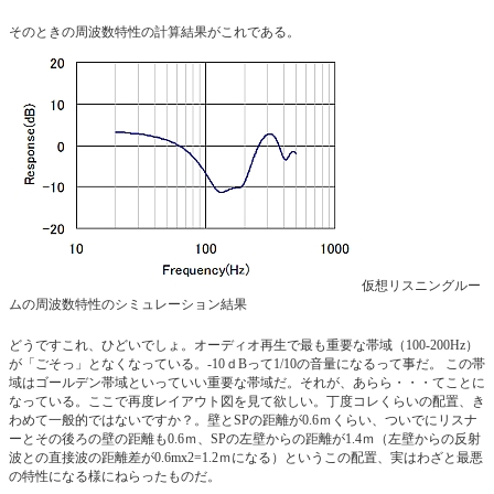
そのときの周波数特性の計算結果がこれである。
仮想リスニングルー
ムの周波数特性のシミュレーション結果
どうですこれ、ひどいでしょ。オーディオ再生で最も重要な帯域（100-200Hz）
が「ごそっ」となくなっている。-10ｄBって1/10の音量になるって事だ。 この帯
域はゴールデン帯域といっていい重要な帯域だ。それが、あらら・・・てことに
なっている。ここで再度レイアウト図を見て欲しい。丁度コレくらいの配置、き
わめて一般的ではないですか？。壁とSPの距離が0.6ｍくらい、ついでにリスナ
ーとその後ろの壁の距離も0.6ｍ、SPの左壁からの距離が1.4ｍ（左壁からの反射
波との直接波の距離差が0.6mx2=1.2ｍになる）というこの配置、実はわざと最悪
の特性になる様にねらったものだ。