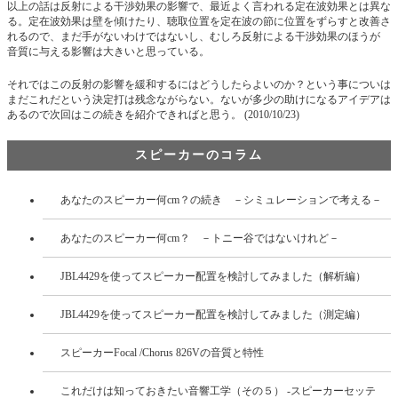
以上の話は反射による干渉効果の影響で、最近よく言われる定在波効果とは異な
る。定在波効果は壁を傾けたり、聴取位置を定在波の節に位置をずらすと改善さ
れるので、まだ手がないわけではないし、むしろ反射による干渉効果のほうが
音質に与える影響は大きいと思っている。
それではこの反射の影響を緩和するにはどうしたらよいのか？という事についは
まだこれだという決定打は残念ながらない。ないが多少の助けになるアイデアは
あるので次回はこの続きを紹介できればと思う。 (2010/10/23)
スピーカーのコラム
あなたのスピーカー何cm？の続き －シミュレーションで考える－
あなたのスピーカー何cm？ －トニー谷ではないけれど－
JBL4429を使ってスピーカー配置を検討してみました（解析編）
JBL4429を使ってスピーカー配置を検討してみました（測定編）
スピーカーFocal /Chorus 826Vの音質と特性
これだけは知っておきたい音響工学（その５） -スピーカーセッテ