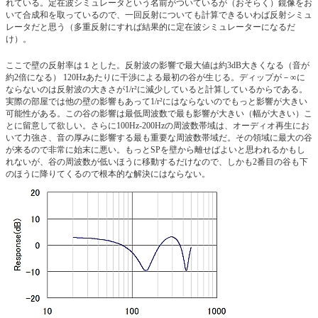
れている。定在波シミュレータという名前がついているが（おそらく）鏡像をお
いて合成和を取っているので、一回反射についても計算できるいわば反射シミュ
レータだと思う（多重反射にすれば結果的に定在波シミュレーターになるだ
け）。
ここで壁の反射率は１とした。反射波の影響で最大値は約3dB大きくなる（音が
約2倍になる） 120Hzあたりに干渉による最初の谷が生じる。ディップが－∞に
ならないのは反射波の大きさが1/r²に減少していると計算しているからである。
実際の部屋では他の壁の影響もあって1/r²にはならないのでもっと影響が大きい
可能性がある。この谷の影響は最低周波数で最も影響が大きい（幅が大きい）こ
とに留意して欲しい。さらに100Hz-200Hzの周波数帯域は、オーディオ再生にお
いて力強さ、音の厚みに影響する最も重要な周波数帯域だ。その領域に最大の谷
が来るので非常に始末に悪い。もっとSPを壁から離せばよいと思われるかもし
れないが、谷の周波数が低いほうに移動するだけなので、しかも2番目の谷も下
のほうに降りてくるので根本的な解決にはならない。