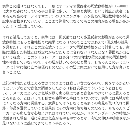
実際この通りではなくても、一般にオーディオ愛好家の周波数特性が100-200Hz
に大きな谷になっている事は非常に多い。「無線と実験」という雑誌が読者（も
ちろん相当のオーディオマニア）のリスニングルームを訪ねて周波数特性を採る
記事が連載されていたが、ここまで顕著ではなくてもこの傾向がある場合が多か
ったように記憶している。
それと補足しておくと、実際には一回反射ではなく多重反射の影響があるので周
波数特性はもっと複雑怪奇な結果になる（なのでここではあえて1回反射の結果
を見せた）。それとこの定在波シミュレータで周波数特性をどう計算しても、実
際に測定した特性とは残念ながらぴたりとは合わない（なんとなく雰囲気が出る
という程度）。このシミュレーターは多分SPの指向性や壁の反射率の周波数特
性を考慮していないので、その辺が効いてるのだと思う。もちろんこのシミュレ
ータは非常に役に立つ超優れものだが、その辺は頭において使用した方が良いと
言うことだ。
上記の特性だと聴こえる音はそのままでは寂しい音になるので、何をするかとい
うとアンプなどで音色の調整をしたがる（私は安易にそういうこうとはしな
い）。メーカによっては低域が厚く出る様にわざと音色をつけていると思えると
ころもある。とはいっても低音を強調する事はできないので、実際には高域が出
にくくなる方向に調整する。意識してそうしなくとも多くの意見を取り入れて回
路・部品を選択していくと結果的にその方向に落ち着くのだろう。もちろんスピ
ーカーから出た音が心地よければそれでいいのだが、リスニングルームの特性が
改善された場合、逆に今度は低音がもやもやするとか、高域の伸びや明瞭さがが
足りないように感じてきてしまう事だろう。