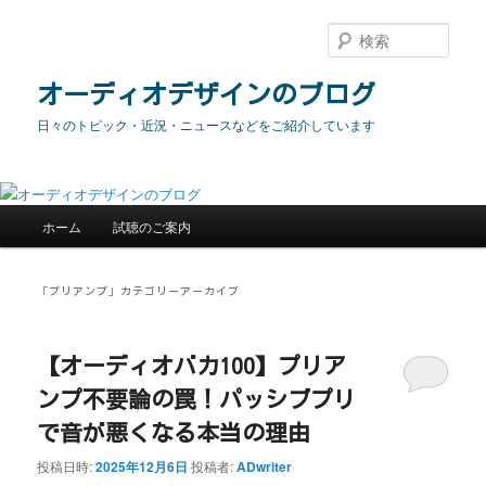
メ
サ
イ
ブ
検
ン
コ
索
コ
ン
オーディオデザインのブログ
ン
テ
日々のトピック・近況・ニュースなどをご紹介しています
テ
ン
ン
ツ
ツ
へ
へ
移
メ
移
動
ホーム
試聴のご案内
イ
動
ン
メ
「
プリアンプ
」カテゴリーアーカイブ
ニ
ュ
ー
【オーディオバカ100】プリア
ンプ不要論の罠！パッシブプリ
で音が悪くなる本当の理由
投稿日時:
2025年12月6日
投稿者:
ADwriter