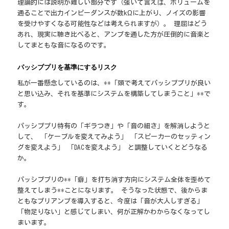
理論的には説明が難しい部分です（強いて言えば、ボリュームを
通ることで出力インピーダンスが数kΩに上がり、ノイズの影響
を受けやすくなる可能性などは考えられますが）。 理屈はどう
あれ、現実に聴き比べると、アンプを通した方が圧倒的に音楽と
してまともな音になるのです。
パッシブプリを基準にするリスク
私が一番懸念しているのは、**「頭で考えてパッシブプリが良い
と思い込み、それを基準にシステムを構築してしまうこと」**で
す。
パッシブプリ特有の「ギラつき」や「音の細さ」を解消しようと
して、 「ケーブルを変えてみよう」 「スピーカーのセッティン
グを変えよう」 「DACを変えよう」 と調整していくとどうなる
か。
パッシブプリの**「癖」を打ち消す方向にシステム全体を歪めて
整えてしまう**ことになります。 そうなった状態で、後からま
ともなプリアンプを導入すると、今度は「音が大人しすぎる」
「物足りない」と感じてしまい、何が正解かわからなくなってし
まいます。