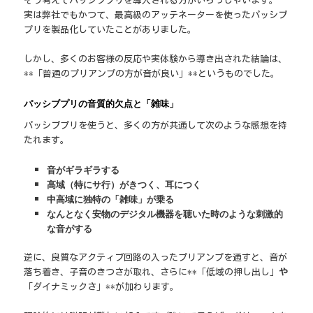
そう考えてパッシブプリを導入される方がいらっしゃいます。
実は弊社でもかつて、最高級のアッテネーターを使ったパッシブ
プリを製品化していたことがありました。
しかし、多くのお客様の反応や実体験から導き出された結論は、
**「普通のプリアンプの方が音が良い」**というものでした。
パッシブプリの音質的欠点と「雑味」
パッシブプリを使うと、多くの方が共通して次のような感想を持
たれます。
音がギラギラする
高域（特にサ行）がきつく、耳につく
中高域に独特の「雑味」が乗る
なんとなく安物のデジタル機器を聴いた時のような刺激的
な音がする
逆に、良質なアクティブ回路の入ったプリアンプを通すと、音が
落ち着き、子音のきつさが取れ、さらに**「低域の押し出し」
や
「ダイナミックさ」**が加わります。