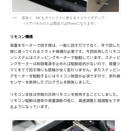
追加１ MCもダイレクトに使えるイコライザアンプ
（リアパネルの１は製品ではPhonoになります）
リモコン機構
音量をモーターで回す際は、一般に回すだけでなく、手で回した
際に滑ってくれるクラッチ機構が必要です。今回採用したリモコ
ンシステムはステッピングモーターで駆動しています。ステッピ
ングモーターは制御電源を止めれば駆動抵抗がないので、音量ツ
マミをてで回す際にも感触が全く変わりません。またステッピン
グモーターを駆動するにはマイコン制御が必須ですので、赤外線
センサーを使用したプログラムを開発しました。
リモコン本体は市販の汎用リモコンを使用することにしました。
リモコン駆動は通常の音量調節の他に、高速調整と微調整もでき
るようになっています。