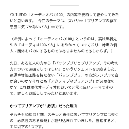
YOUTUBEの「オーディオバカ100」の内容を要約して紹介してみた
いと思います。 今回のテーマは、ズバリ**「プリアンプの存在
意義に気づかないバカ」**です。
（※例によって「オーディオバカ100」というのは、高城重躬先
生の「オーディオ100バカ」にあやかってつけており、特定の個
人・団体をバカにするものではありませんのであしからず。）
先日、ある知人の方から「パッシブプリとプリアンプ、その考え
方について深掘りしてほしい」というリクエストを頂きました。
電源や増幅回路を持たない「パッシブプリ」の方がシンプルで音
が良いのか？それとも「アクティブなプリアンプ」が必要なの
か？ これは現代オーディオにおいて非常に良いテーマですの
で、詳しくお話ししてみたいと思います。
かつてプリアンプが「必須」だった理由
そもそも50年ほど前、ステレオ再生においてプリアンプには多く
の「必然性のある機能」が盛り込まれていました。整理すると、
主に以下の6つです。