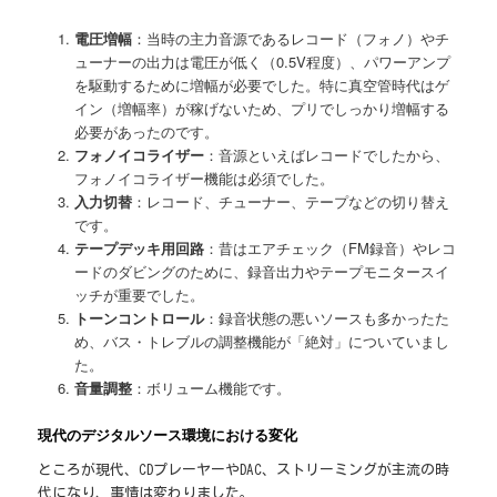
電圧増幅
：当時の主力音源であるレコード（フォノ）やチ
ューナーの出力は電圧が低く（0.5V程度）、パワーアンプ
を駆動するために増幅が必要でした。特に真空管時代はゲ
イン（増幅率）が稼げないため、プリでしっかり増幅する
必要があったのです。
フォノイコライザー
：音源といえばレコードでしたから、
フォノイコライザー機能は必須でした。
入力切替
：レコード、チューナー、テープなどの切り替え
です。
テープデッキ用回路
：昔はエアチェック（FM録音）やレコ
ードのダビングのために、録音出力やテープモニタースイ
ッチが重要でした。
トーンコントロール
：録音状態の悪いソースも多かったた
め、バス・トレブルの調整機能が「絶対」についていまし
た。
音量調整
：ボリューム機能です。
現代のデジタルソース環境における変化
ところが現代、CDプレーヤーやDAC、ストリーミングが主流の時
代になり、事情は変わりました。