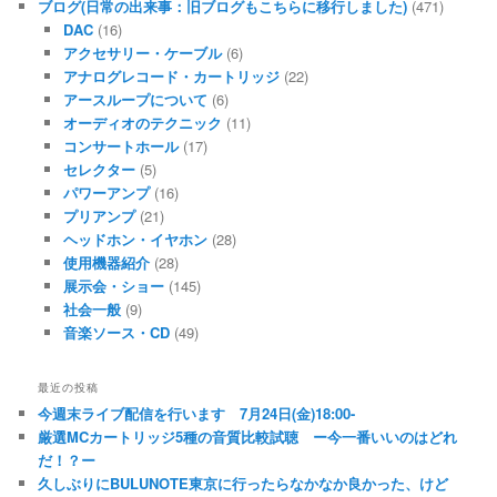
ブログ(日常の出来事：旧ブログもこちらに移行しました)
(471)
DAC
(16)
アクセサリー・ケーブル
(6)
アナログレコード・カートリッジ
(22)
アースループについて
(6)
オーディオのテクニック
(11)
コンサートホール
(17)
セレクター
(5)
パワーアンプ
(16)
プリアンプ
(21)
ヘッドホン・イヤホン
(28)
使用機器紹介
(28)
展示会・ショー
(145)
社会一般
(9)
音楽ソース・CD
(49)
最近の投稿
今週末ライブ配信を行います 7月24日(金)18:00-
厳選MCカートリッジ5種の音質比較試聴 ー今一番いいのはどれ
だ！？ー
久しぶりにBULUNOTE東京に行ったらなかなか良かった、けど