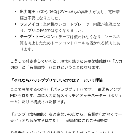
出力電圧
：CDやDACは2V〜4Vもの高出力があり、電圧増
幅は不要になりました。
フォノイコ
：単体機やレコードプレーヤー内蔵が主流にな
り、プリに必須ではなくなりました。
テープ・トーンコン
：テープは使われなくなり、ソースの
質も向上したためトーンコントロールも省かれる傾向にあ
ります。
こうして引き算していくと、現代に残った必要な機能は**「入力
切替」
と
「音量調整」**だけということになります。
「それならパッシブプリでいいのでは？」という理論
ここで登場するのが**「パッシブプリ」**です。 電源もアンプ
回路も持たず、単に入力切替スイッチとアッテネーター（ボリュ
ーム）だけで構成された箱です。
「アンプ（増幅回路）を通さないのだから、音質劣化がなくて一
番ピュアな音がするはずだ」 「理論的にこれこそ理想だ」