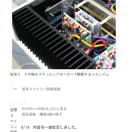
追加２ ＶＲ軸をステッピングモーターで駆動するメカニズム
追加３マイコン制御基板
DCPMA-100REを上から見る
追加
新設基板・機構4種の様子
４
マイ
コン
9/14 内容を一部改定しました。
用電