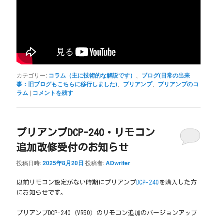
カテゴリー:
コラム（主に技術的な解説です）
、
ブログ(日常の出来
事：旧ブログもこちらに移行しました)
、
プリアンプ
、
プリアンプのコ
ラム
|
コメントを残す
プリアンプDCP-240・リモコン
追加改修受付のお知らせ
投稿日時:
2025年8月20日
投稿者:
ADwriter
以前リモコン設定がない時期にプリアンプ
DCP-240
を購入した方
にお知らせです。
プリアンプDCP-240（VR50）のリモコン追加のバージョンアップ