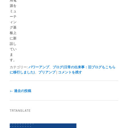
源を
ミュ
ーテ
ィン
グ基
板上
に新
設し
てい
ま
す。
カテゴリー:
パワーアンプ
、
ブログ(日常の出来事：旧ブログもこちら
に移行しました)
、
プリアンプ
|
コメントを残す
投
←
過去の投稿
稿
ナ
ビ
TRTANSLATE
ゲ
ー
シ