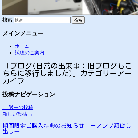
検索
メインメニュー
ホーム
試聴のご案内
「
ブログ(日常の出来事：旧ブログもこ
ちらに移行しました)
」カテゴリーアー
カイブ
投稿ナビゲーション
←
過去の投稿
新しい投稿
→
期間限定ご購入特典のお知らせ ーアンプ類貸し
出しー