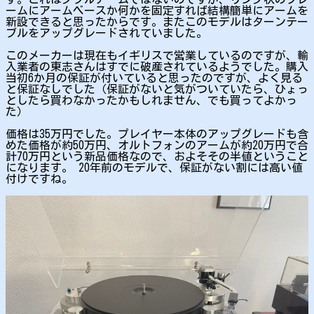
ームにアームベースか何かを固定すれば結構簡単にアームを
新設できると思ったからです。またこのモデルはターンテー
ブルをアップグレードされていました。
このメーカーは現在もイギリスで営業しているのですが、輸
入業者の東志さんはすでに破産されているようでした。購入
当初6か月の保証が付いていると思ったのですが、よく見る
と保証なしでした（保証がないと気がついていたら、ひょっ
としたら買わなかったかもしれません、でも買ってよかっ
た）
価格は35万円でした。プレイヤー本体のアップグレードも含
めた価格が約50万円、オルトフォンのアームが約20万円で合
計70万円という新品価格なので、およそその半値ということ
になります。 20年前のモデルで、保証がない割には高い値
付けですね。