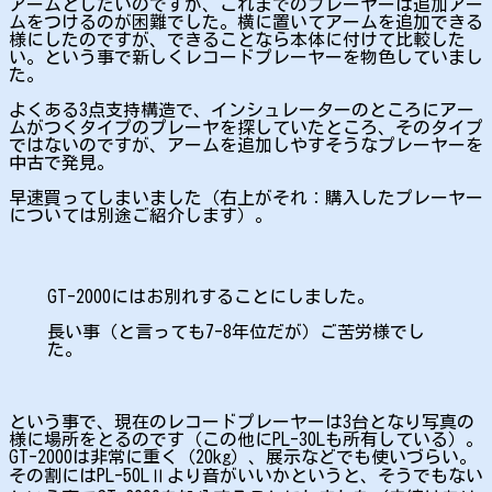
アームとしたいのですが、これまでのプレーヤーは追加アー
ムをつけるのが困難でした。横に置いてアームを追加できる
様にしたのですが、できることなら本体に付けて比較した
い。という事で新しくレコードプレーヤーを物色していまし
た。
よくある3点支持構造で、インシュレーターのところにアー
ムがつくタイプのプレーヤを探していたところ、そのタイプ
ではないのですが、アームを追加しやすそうなプレーヤーを
中古で発見。
早速買ってしまいました（右上がそれ：購入したプレーヤー
については別途ご紹介します）。
GT-2000にはお別れすることにしました。
長い事（と言っても7-8年位だが）ご苦労様でし
た。
という事で、現在のレコードプレーヤーは3台となり写真の
様に場所をとるのです（この他にPL-30Lも所有している）。
GT-2000は非常に重く（20kg）、展示などでも使いづらい。
その割にはPL-50LⅡより音がいいかというと、そうでもない