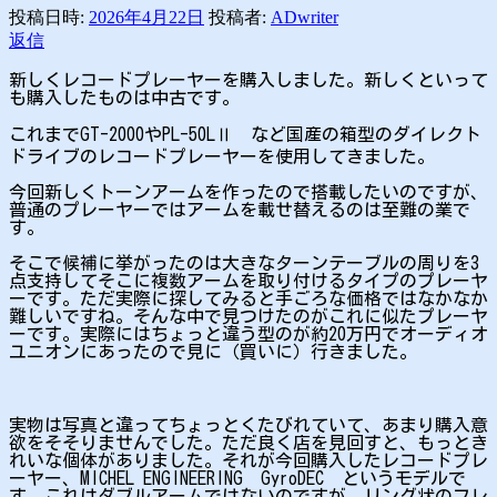
投稿日時:
2026年4月22日
投稿者:
ADwriter
返信
新しくレコードプレーヤーを購入しました。新しくといって
も購入したものは中古です。
これまでGT-2000やPL-50LⅡ など国産の箱型のダイレクト
ドライブのレコードプレーヤーを使用してきました。
今回新しくトーンアームを作ったので搭載したいのですが、
普通のプレーヤーではアームを載せ替えるのは至難の業で
す。
そこで候補に挙がったのは大きなターンテーブルの周りを3
点支持してそこに複数アームを取り付けるタイプのプレーヤ
ーです。ただ実際に探してみると手ごろな価格ではなかなか
難しいですね。そんな中で見つけたのがこれに似たプレーヤ
ーです。実際にはちょっと違う型のが約20万円でオーディオ
ユニオンにあったので見に（買いに）行きました。
実物は写真と違ってちょっとくたびれていて、あまり購入意
欲をそそりませんでした。ただ良く店を見回すと、もっとき
れいな個体がありました。それが今回購入したレコードプレ
ーヤー、MICHEL ENGINEERING GyroDEC というモデルで
す。これはダブルアームではないのですが、リング状のフレ