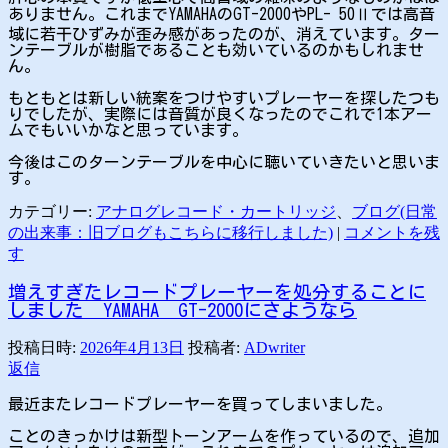
ありません。これまでYAMAHAのGT-2000やPL- 50Ⅱでは高音
域に若干ひずみが歪み感があったのが、消えています。ター
ンテーブルが樹脂であることも効いているのかもしれませ
ん。
もともとは新しい統案をつけやすいプレーヤーを探したつも
りでしたが、実際には音質が良くなったのでこれで1本アー
ムでもいいかなと思っています。
今後はこのターンテーブルを中心に聴いていきたいと思いま
す。
カテゴリー:
アナログレコード・カートリッジ
、
ブログ(日常
の出来事：旧ブログもこちらに移行しました)
|
コメントを残
す
増えすぎたレコードプレーヤーを処分することに
しました YAMAHA GT-2000にさようなら
投稿日時:
2026年4月13日
投稿者:
ADwriter
返信
最近またレコードプレーヤーを買ってしまいました。
ことのきっかけは新型トーンアームを作っているので、追加