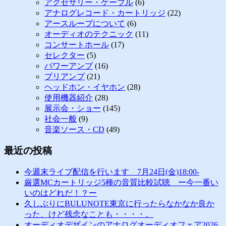
アクセサリー・ケーブル
(6)
アナログレコード・カートリッジ
(22)
アースループについて
(6)
オーディオのテクニック
(11)
コンサートホール
(17)
セレクター
(5)
パワーアンプ
(16)
プリアンプ
(21)
ヘッドホン・イヤホン
(28)
使用機器紹介
(28)
展示会・ショー
(145)
社会一般
(9)
音楽ソース・CD
(49)
最近の投稿
今週末ライブ配信を行います 7月24日(金)18:00-
厳選MCカートリッジ5種の音質比較試聴 ー今一番い
いのはどれだ！？ー
久しぶりにBULUNOTE東京に行ったらなかなか良か
った、けど残念なことも・・・・。
オーディオデザインのアナログオーディオフェア2026