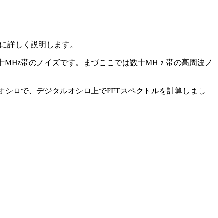
らに詳しく説明します。
数十MHz帯のノイズです。まづここでは数十MHｚ帯の高周波ノ
オシロで、デジタルオシロ上でFFTスペクトルを計算しまし