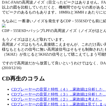
DAC-FA0の高周波ノイズ（目立ったピークはありません。
以上の図を比較していただくと、機種間でかなりの差がある
でピークのあるものもあります。18MHzと36MHｚあたり
ちなみに 一番凄いノイズを発生するCDP－555ESDでも前
CDP－555ESD+パッシブLPFの高周波ノイズ（ノイズがほ
もうノイズはほとんど取れています。
高周波ノイズはもちろん直接聴こえませんが、これだけ高い
様なもともとの信号に無い高周波信号はそもそも制御されたも
（5KHZ）が生じると5KHZの信号として聴こえてしまう可
ですので高周波だから放置して良いというわけではなく、D
(2010/12/16)
CD再生のコラム
CDプレーヤーの音質と特性（４）...家政婦は分析した、の
CDプレーヤーの音質と特性（３）...家政婦は分析した...
CDプレーヤーの音質と特性（２）...家政婦は考えた...
CDプレーヤーの音質と特性（１）...家政婦は見てしまった