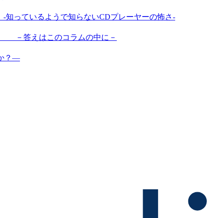
-知っているようで知らないCDプレーヤーの怖さ-
？ －答えはこのコラムの中に－
か？―