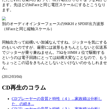
ます。先ほどのhiFaceと同じ電圧スケールにするとこうなり
ます。
別のオーディオインターフェースの96KHｚSPDIF出力波形
（fiFaceと同じ縦軸スケール）
同軸出力って結構いい加減なんですね。ジッターを気にする
のもいいのですが、厳密には波形もきちんとしないと伝送系
でジッターが乗り兼ねません。75Ωを10MHｚ位で駆動する
というのは電子回路にとっては結構大変なことなので、もう
ちょっとこの辺をきちんとしないといけないのかもしれませ
ん。
(2012/03/04)
CD再生のコラム
CDプレーヤーの音質と特性（４）...家政婦は分析し
た、の続き...
CDプレーヤーの音質と特性（３）...家政婦は分析し