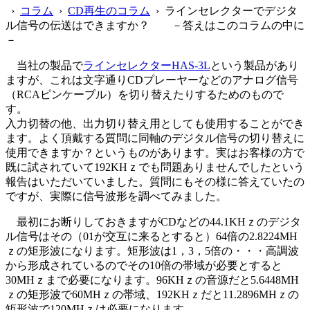
›
コラム
›
CD再生のコラム
› ラインセレクターでデジタ
ル信号の伝送はできますか？ －答えはこのコラムの中に
－
当社の製品で
ラインセレクターHAS-3L
という製品があり
ますが、これは文字通りCDプレーヤーなどのアナログ信号
（RCAピンケーブル）を切り替えたりするためのもので
す。
入力切替の他、出力切り替え用としても使用することができ
ます。よく頂戴する質問に同軸のデジタル信号の切り替えに
使用できますか？というものがあります。実はお客様の方で
既に試されていて192KHｚでも問題ありませんでしたという
報告はいただいていました。質問にもその様に答えていたの
ですが、実際に信号波形を調べてみました。
最初にお断りしておきますがCDなどの44.1KHｚのデジタ
ル信号はその（01が交互に来るとすると）64倍の2.8224MH
ｚの矩形波になります。矩形波は1，3，5倍の・・・高調波
から形成されているのでその10倍の帯域が必要とすると
30MHｚまで必要になります。96KHｚの音源だと5.6448MH
ｚの矩形波で60MHｚの帯域、192KHｚだと11.2896MHｚの
矩形波で120MHｚは必要になります。