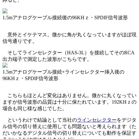
1.5mアナログケーブル接続後の96KHｚ・SPDIF信号波形
意外とイケテマス。微かに角が丸くなっていますがほぼ現
信号通りです。
そしてラインセレクター（HAS-3L）を接続してそのRCA
出力端子で測定した波形がこちらです。
1.5mアナログケーブル接続+ラインセレクター挿入後の
96KHｚ・SPDIF信号波形
こちらもほとんど変化はありません。微かに丸くなってい
ますが信号波形の品質は十分に保たれています。192KHｚの
場合も同じ様な感じでした。
というわけで結論として当社の
ラインセレクター
をデジタ
ル信号の切り替えに使用しても問題ないと考えられます（た
だいかなるデジタル信号の切り替えについても動作を保証す