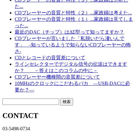
た...
CDプレーヤーの音質と特性（２）...家政婦は考えた...
CDプレーヤーの音質と特性（１）...家政婦は見てしま
った...
最近のDAC（チップ）はΔΣ型って知ってますか？
CDプレーヤーが言いました「私脱いだら凄いんで
す」 -知っているようで知らないCDプレーヤーの怖
さ-
CDとレコードの音質差について
ラインセレクターでデジタル信号の伝送はできます
か？ －答えはこのコラムの中に－
CDプレーヤー機種間の音質差について
10MHzのクロックにこだわるバカ ―USB-DACに必
要か？―
CONTACT
03-5498-0734