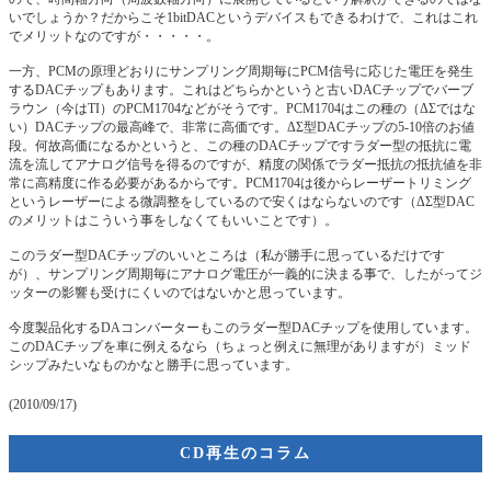
いでしょうか？だからこそ1bitDACというデバイスもできるわけで、これはこれ
でメリットなのですが・・・・・。
一方、PCMの原理どおりにサンプリング周期毎にPCM信号に応じた電圧を発生
するDACチップもあります。これはどちらかというと古いDACチップでバーブ
ラウン（今はTI）のPCM1704などがそうです。PCM1704はこの種の（ΔΣではな
い）DACチップの最高峰で、非常に高価です。ΔΣ型DACチップの5-10倍のお値
段。何故高価になるかというと、この種のDACチップですラダー型の抵抗に電
流を流してアナログ信号を得るのですが、精度の関係でラダー抵抗の抵抗値を非
常に高精度に作る必要があるからです。PCM1704は後からレーザートリミング
というレーザーによる微調整をしているので安くはならないのです（ΔΣ型DAC
のメリットはこういう事をしなくてもいいことです）。
このラダー型DACチップのいいところは（私が勝手に思っているだけです
が）、サンプリング周期毎にアナログ電圧が一義的に決まる事で、したがってジ
ッターの影響も受けにくいのではないかと思っています。
今度製品化するDAコンバーターもこのラダー型DACチップを使用しています。
このDACチップを車に例えるなら（ちょっと例えに無理がありますが）ミッド
シップみたいなものかなと勝手に思っています。
(2010/09/17)
CD再生のコラム