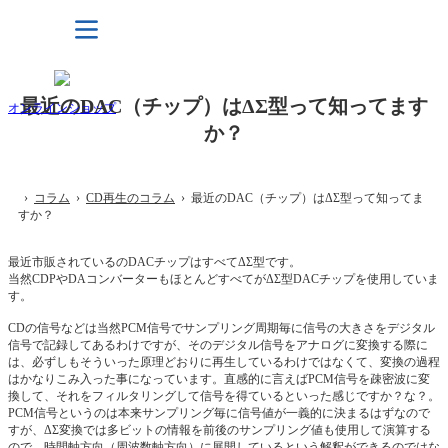
最近のDAC（チップ）はΔΣ型って知ってます
オンラインショップ
か？
›
コラム
›
CD再生のコラム
› 最近のDAC（チップ）はΔΣ型って知ってま
すか？
最近市販されているのDACチップはすべてΔΣ型です。
当然CDPやDAコンバーターもほとんどすべてがΔΣ型DACチップを使用していま
す。
CDの信号などは当然PCM信号でサンプリング周期毎に信号の大きさをデジタル
信号で記録してあるわけですが、そのデジタル信号をアナログに変換する際に
は、必ずしもそういった原理どおりに再生しているわけではなくて、変換の過程
はかなりこみ入った事になっています。直感的に言えばPCM信号を疎密波に変
換して、それをフィルタリングして信号を得ているといった感じですか？な？。
PCM信号というのは本来サンプリング毎に信号値が一義的に決まるはずなので
すが、ΔΣ変換では多ビットの情報を前後のサンプリング値も使用して演算する
ので、時間軸方向（周波数軸方向）に展開しているという解釈ができるのではな