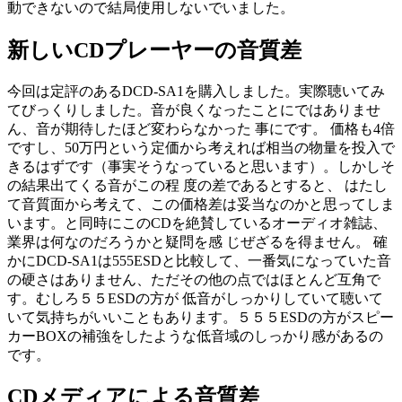
動できないので結局使用しないでいました。
新しいCDプレーヤーの音質差
今回は定評のあるDCD-SA1を購入しました。実際聴いてみ
てびっくりしました。音が良くなったことにではありませ
ん、音が期待したほど変わらなかった 事にです。 価格も4倍
ですし、50万円という定価から考えれば相当の物量を投入で
きるはずです（事実そうなっていると思います）。しかしそ
の結果出てくる音がこの程 度の差であるとすると、 はたし
て音質面から考えて、この価格差は妥当なのかと思ってしま
います。と同時にこのCDを絶賛しているオーディオ雑誌、
業界は何なのだろうかと疑問を感 じぜざるを得ません。 確
かにDCD-SA1は555ESDと比較して、一番気になっていた音
の硬さはありません、ただその他の点ではほとんど互角で
す。むしろ５５ESDの方が 低音がしっかりしていて聴いて
いて気持ちがいいこともあります。５５５ESDの方がスピー
カーBOXの補強をしたような低音域のしっかり感があるの
です。
CDメディアによる音質差