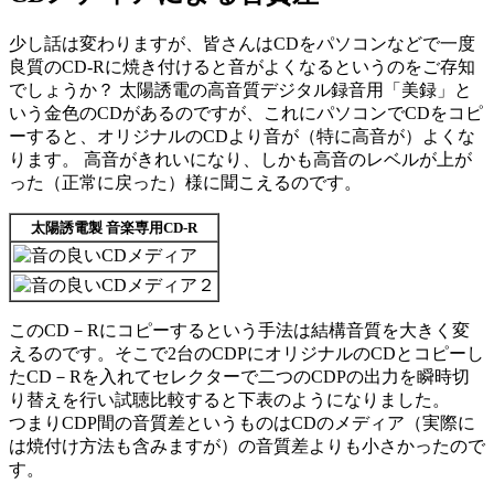
少し話は変わりますが、皆さんはCDをパソコンなどで一度
良質のCD-Rに焼き付けると音がよくなるというのをご存知
でしょうか？ 太陽誘電の高音質デジタル録音用「美録」と
いう金色のCDがあるのですが、これにパソコンでCDをコピ
ーすると、オリジナルのCDより音が（特に高音が）よくな
ります。 高音がきれいになり、しかも高音のレベルが上が
った（正常に戻った）様に聞こえるのです。
太陽誘電製 音楽専用CD-R
このCD－Rにコピーするという手法は結構音質を大きく変
えるのです。そこで2台のCDPにオリジナルのCDとコピーし
たCD－Rを入れてセレクターで二つのCDPの出力を瞬時切
り替えを行い試聴比較すると下表のようになりました。
つまりCDP間の音質差というものはCDのメディア（実際に
は焼付け方法も含みますが）の音質差よりも小さかったので
す。