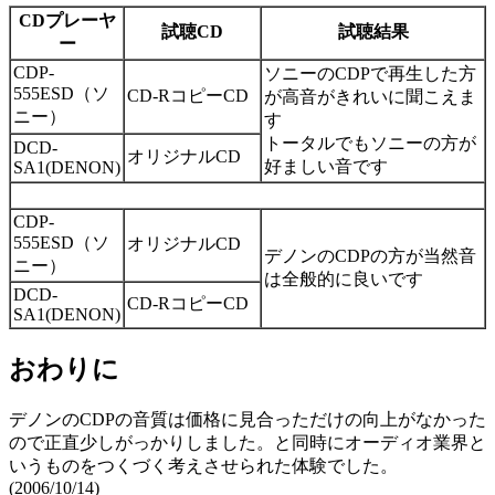
CDプレーヤ
試聴CD
試聴結果
ー
CDP-
ソニーのCDPで再生した方
555ESD（ソ
CD-RコピーCD
が高音がきれいに聞こえま
ニー）
す
トータルでもソニーの方が
DCD-
オリジナルCD
好ましい音です
SA1(DENON)
CDP-
555ESD（ソ
オリジナルCD
デノンのCDPの方が当然音
ニー）
は全般的に良いです
DCD-
CD-RコピーCD
SA1(DENON)
おわりに
デノンのCDPの音質は価格に見合っただけの向上がなかった
ので正直少しがっかりしました。と同時にオーディオ業界と
いうものをつくづく考えさせられた体験でした。
(2006/10/14)