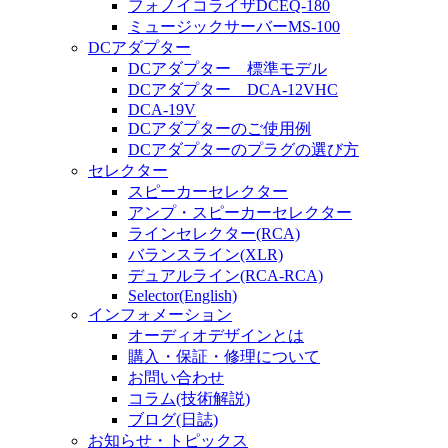
フォノイコライザDCEQ-180
ミュージックサーバーMS-100
DCアダプター
DCアダプター 標準モデル
DCアダプター DCA-12VHC
DCA-19V
DCアダプターのご使用例
DCアダプターのプラグの選び方
セレクター
スピーカーセレクター
アンプ・スピーカーセレクター
ラインセレクター(RCA)
バランスライン(XLR)
デュアルライン(RCA-RCA)
Selector(English)
インフォメーション
オーディオデザインとは
購入・保証・修理について
お問い合わせ
コラム(技術解説)
ブログ(日誌)
お知らせ・トピックス