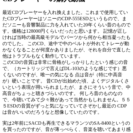
最近CDプレーヤーを入れ換えました。これまで使用してい
たCDプレーヤーはソニーのCDP-555ESDというもので、ま
だソニーも音響製品に力を入れていた20年くらい昔のもので
す。価格は128000円くらいだったと思います。 記憶が正し
ければ当時の最高級モデルでパーツから何から相当凝ったも
のでした。 このCD、途中で中のベルトが外れてトレーが動
かなくなることが何度かありましたが、それを自分で直した
他はトラブルもなく動作しています。
このCDの音質は非常に骨格がしっかりしたという感じの音
で、（カートリッジで言えばDL-103のような感じです）悪
くないのですが、唯一の気になる 点は音が（特に中高音
が）硬いことです。 昔CDが出始めた頃、よくデジタルくさ
いという表現が用いられましたが、まさにそういう音で、中
高音がちょっと聴きづらいのです。 何しろ昔のものなの
で、今聴いてみて少々難があって当然かもしれません。５５
５ESDの音質がずっと気になっていてさぞかし最近の CDP
は音がいいのだろうなと想像していたのです。
実は2年前にSACDも再生できるマランツのSA-8400というの
を買ったのですが、音が薄っぺらく、音楽を聴いてあまり感