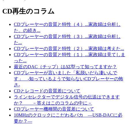
CD再生のコラム
CDプレーヤーの音質と特性（４）...家政婦は分析し
た、の続き...
CDプレーヤーの音質と特性（３）...家政婦は分析し
た...
CDプレーヤーの音質と特性（２）...家政婦は考えた...
CDプレーヤーの音質と特性（１）...家政婦は見てしま
った...
最近のDAC（チップ）はΔΣ型って知ってますか？
CDプレーヤーが言いました「私脱いだら凄いんで
す」 -知っているようで知らないCDプレーヤーの怖
さ-
CDとレコードの音質差について
ラインセレクターでデジタル信号の伝送はできます
か？ －答えはこのコラムの中に－
CDプレーヤー機種間の音質差について
10MHzのクロックにこだわるバカ ―USB-DACに必
要か？―