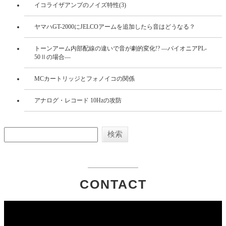
イコライザアンプのノイズ特性(3)
ヤマハGT-2000にJELCOアームを追加したら音はどうなる？
トーンアーム内部配線の違いで音が劇的変化!? ―パイオニアPL-
50Ⅱの場合―
MCカートリッジとフォノイコの関係
アナログ・レコード 10Hzの攻防
CONTACT