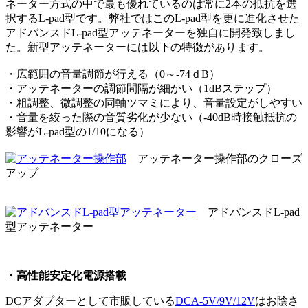
ネーター方式の中で最も優れているのは常に2本の抵抗を選
択するL-pad型です。弊社ではこのL-pad型を更に進化させた
アドバンスドL-pad型アッテネーターを独自に開発致しまし
た。新型アッテネーターには以下の特徴があります。
・広範囲の音量調節が行える（0～-74ｄB）
・アッテネーターの調節間隔が細かい（1dBステップ）
・粗調整、微調整の同軸ツマミにより、音量設定がしやすい
・音量を絞った際の音質劣化が少ない（-40dB時接触抵抗の
影響がL-pad型の1/10になる）
アッテネーター操作部のクローズ
アップ
アドバンスドL-pad
型アッテネーター
・高性能安定化電源搭載
DCアダプターとして市販している
DCA-5V/9V/12V
はお陰さ