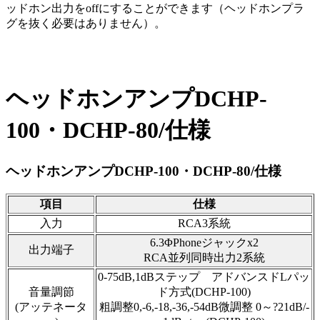
ッドホン出力をoffにすることができます（ヘッドホンプラ
グを抜く必要はありません）。
ヘッドホンアンプDCHP-
100・DCHP-80/仕様
ヘッドホンアンプDCHP-100・DCHP-80/仕様
項目
仕様
入力
RCA3系統
6.3ΦPhoneジャックx2
出力端子
RCA並列同時出力2系統
0-75dB,1dBステップ アドバンスドLパッ
音量調節
ド方式(DCHP-100)
(アッテネータ
粗調整0,-6,-18,-36,-54dB微調整 0～?21dB/-