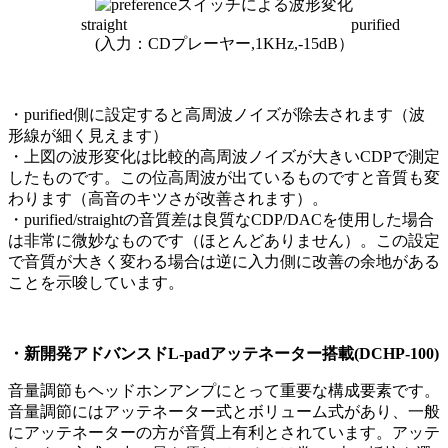
straight purified
(入力：CDプレーヤー,1KHz,-15dB）
・purified側に設定すると高周波ノイズが除去されます（波
形線が細く見えます）
・上図の波形変化は比較的高周波ノイズが大きいCDPで測定
したものです。この位高周波が出ているものですと音質も変
わります（高音のキツさが改善されます）。
・purified/straightの音質差は良質なCDP/DACを使用した場合
は非常に微妙なものです（ほとんどありません）。この設定
で音質が大きく変わる場合は逆に入力側に改善の余地がある
ことを示唆しています。
・新開発アドバンスドL-padアッテネーター搭載(DCHP-100)
音量調節もヘッドホンアンプにとって重要な構成要素です。
音量調節にはアッテネーター式とボリューム式があり、一般
にアッテネーターの方が音質上有利とされています。アッテ