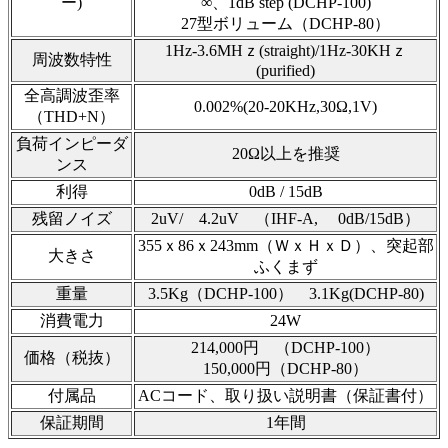
ー)
∞、1dB step (DCHP-100)
27型ボリューム（DCHP-80）
1Hz-3.6MHｚ(straight)/1Hz-30KHｚ
周波数特性
(purified)
全高調波歪率
0.002%(20-20KHz,30Ω,1V)
（THD+N）
負荷インピーダ
20Ω以上を推奨
ンス
利得
0dB / 15dB
残留ノイズ
2uV/ 4.2uV （IHF-A, 0dB/15dB）
355ｘ86ｘ243mm（ＷｘＨｘＤ）、突起部
大きさ
ふくまず
重量
3.5Kg（DCHP-100） 3.1Kg(DCHP-80)
消費電力
24W
214,000円 （DCHP-100）
価格（税抜）
150,000円（DCHP-80）
付属品
ACコード、取り扱い説明書（保証書付）
保証期間
1年間