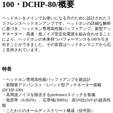
100・DCHP-80/概要
ヘッドホンをメインでお使いになる方のために設計されたリ
ファレンスヘッドホンアンプです。ヘッドホンの詳細な解析
に基づき、ヘッドホン専用高性能バッファアンプ、新型アッ
テネーター、高速・低ノイズ安定化電源を組み合わせること
により、ヘッドホンの本来持つパフォーマンスを100％引き
出すことができました。その音質はヘッドホンマニアから広
く支持されています。
特長
・ヘッドホン専用高性能バッファアンプを新設計
・新開発アドバンスト・Lパッド型アッテネーター搭載
(DCHP-100)
・高周波ノイズを除去するpreferenceスイッチを装備
・低歪率（0.002%）、広帯域(3MHz)、高SN比(2uV)の超高性
能
・こだわりのオールディスクリート構成（信号部）