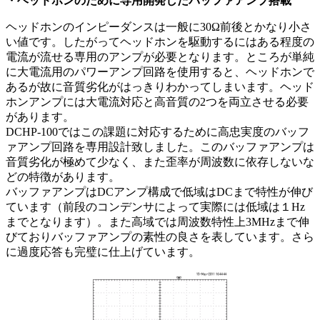
・ヘッドホンのために専用開発したバッファアンプ搭載
ヘッドホンのインピーダンスは一般に30Ω前後とかなり小さ
い値です。したがってヘッドホンを駆動するにはある程度の
電流が流せる専用のアンプが必要となります。ところが単純
に大電流用のパワーアンプ回路を使用すると、ヘッドホンで
あるが故に音質劣化がはっきりわかってしまいます。ヘッド
ホンアンプには大電流対応と高音質の2つを両立させる必要
があります。
DCHP-100ではこの課題に対応するために高忠実度のバッフ
ァアンプ回路を専用設計致しました。このバッファアンプは
音質劣化が極めて少なく、また歪率が周波数に依存しないな
どの特徴があります。
バッファアンプはDCアンプ構成で低域はDCまで特性が伸び
ています（前段のコンデンサによって実際には低域は１Hz
までとなります）。また高域では周波数特性上3MHzまで伸
びておりバッファアンプの素性の良さを表しています。さら
に過度応答も完璧に仕上げています。